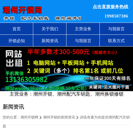
点击直拨服务热线
1998507386
首页
关于我们
主营业务
与我留言
开锁必知
新闻资讯
与我留言
联系方式
主营业务：潮州开锁、潮州配汽车钥匙、潮州换锁修锁
新闻资讯
您的位置：
潮州开锁网
潮州开锁的新闻资讯
训练有素为你提供潮州配汽车钥
匙