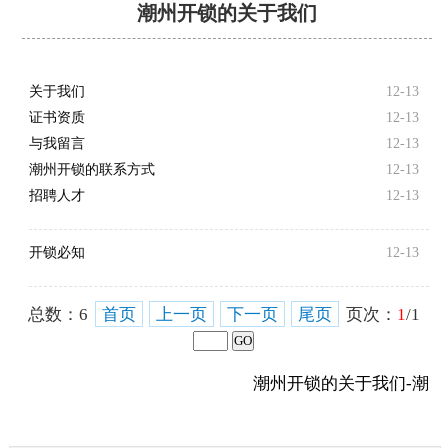
潮州开锁的关于我们
关于我们
12-13
证书资质
12-13
与我留言
12-13
潮州开锁的联系方式
12-13
招聘人才
12-13
开锁必知
12-13
总数：
6
首页
上一页
下一页
尾页
页次：
1
/1
潮州开锁的关于我们-潮