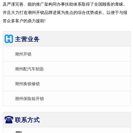
及严谨完善、能的推广架构同办事扶助体系取得了全国顾客的青睐。
并且大力打造潮州开锁品牌进展为焦点的综合优势成长。以便于与报
答众多客户的鼎力援助!
主营业务
潮州开锁
潮州配汽车钥匙
潮州换锁修锁
潮州保险箱开锁
联系方式