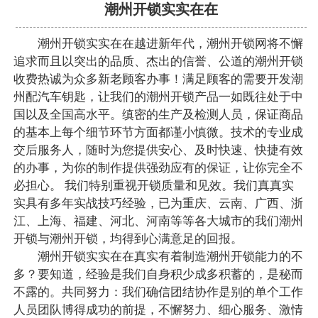
潮州开锁实实在在
潮州开锁实实在在越进新年代，潮州开锁网将不懈
追求而且以突出的品质、杰出的信誉、公道的潮州开锁
收费热诚为众多新老顾客办事！满足顾客的需要开发潮
州配汽车钥匙，让我们的潮州开锁产品一如既往处于中
国以及全国高水平。缜密的生产及检测人员，保证商品
的基本上每个细节环节方面都谨小慎微。技术的专业成
交后服务人，随时为您提供安心、及时快速、快捷有效
的办事，为你的制作提供强劲应有的保证，让你完全不
必担心。 我们特别重视开锁质量和见效。我们真真实
实具有多年实战技巧经验，已为重庆、云南、广西、浙
江、上海、福建、河北、河南等等各大城市的我们潮州
开锁与潮州开锁，均得到心满意足的回报。
潮州开锁实实在在真实有着制造潮州开锁能力的不
多？要知道，经验是我们自身积少成多积蓄的，是秘而
不露的。共同努力：我们确信团结协作是别的单个工作
人员团队博得成功的前提，不懈努力、细心服务、激情