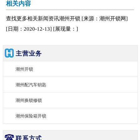
相关内容
查找更多相关
新闻资讯
潮州开锁
[来源：潮州开锁网
]
[日期：2020-12-13
]
[展现量：
]
主营业务
潮州开锁
潮州配汽车钥匙
潮州换锁修锁
潮州保险箱开锁
联系方式