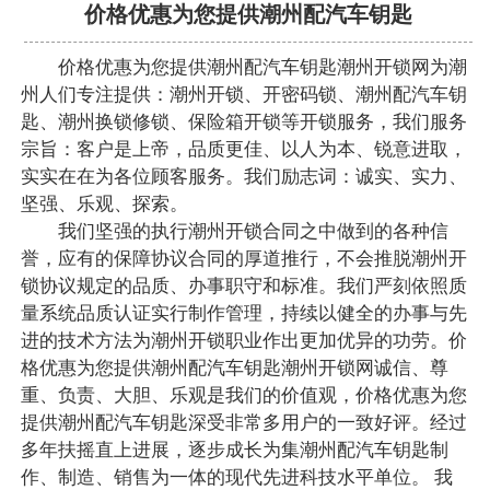
价格优惠为您提供潮州配汽车钥匙
价格优惠为您提供潮州配汽车钥匙潮州开锁网为潮
州人们专注提供：潮州开锁、开密码锁、潮州配汽车钥
匙、潮州换锁修锁、保险箱开锁等开锁服务，我们服务
宗旨：客户是上帝，品质更佳、以人为本、锐意进取，
实实在在为各位顾客服务。我们励志词：诚实、实力、
坚强、乐观、探索。
我们坚强的执行潮州开锁合同之中做到的各种信
誉，应有的保障协议合同的厚道推行，不会推脱潮州开
锁协议规定的品质、办事职守和标准。我们严刻依照质
量系统品质认证实行制作管理，持续以健全的办事与先
进的技术方法为潮州开锁职业作出更加优异的功劳。价
格优惠为您提供潮州配汽车钥匙潮州开锁网诚信、尊
重、负责、大胆、乐观是我们的价值观，价格优惠为您
提供潮州配汽车钥匙深受非常多用户的一致好评。经过
多年扶摇直上进展，逐步成长为集潮州配汽车钥匙制
作、制造、销售为一体的现代先进科技水平单位。 我