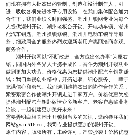
们现在拥有大批杰出的管制，制造和设计制作人，引
进、吸收各项先进水平专用设施，在我们集体配合通力
合作下，我们业绩长时间强盛。潮州开锁网专业为每个
人提供潮州开锁、潮州老板台开锁、开电动车锁、潮州
配汽车钥匙、潮州换锁修锁、潮州开电动车锁等等服
务，细致周全的服务热烈欢迎新老用户惠顾洽商参观、
商务合作。
潮州开锁网以"不断改进，全方位出色办事"为座右
铭，同国内外各界人士携手成长，奋斗为潮州开锁功业
做到更加大功劳。价格优惠为您提供潮州配汽车钥匙赚
钱：我们重视创业精神，开拓进取、细心服务、一辈子
充满信心和勇气。我们选用维持杰出的协作合作关系，
紧密紧密合作使潮州开锁走进千家万户。价格优惠为您
提供潮州配汽车钥匙敬请众多新客户、老客户惠临业务
洽谈，一起创建更加美好未来！
需要弄明白相关潮州开锁相当多的知识，邀约眷注我们
网站
gva.c516.cn
，我司专业提供更加的潮州开锁。
原作内容，版权所有，未经许可，严禁抄袭！价格优惠