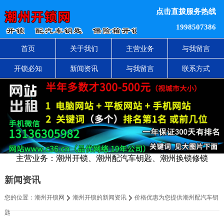
点击直拨服务热线
1998507386
首页
关于我们
主营业务
与我留言
开锁必知
新闻资讯
与我留言
联系方式
主营业务：潮州开锁、潮州配汽车钥匙、潮州换锁修锁
新闻资讯
您的位置：
潮州开锁网
潮州开锁的新闻资讯
价格优惠为您提供潮州配汽车钥
匙