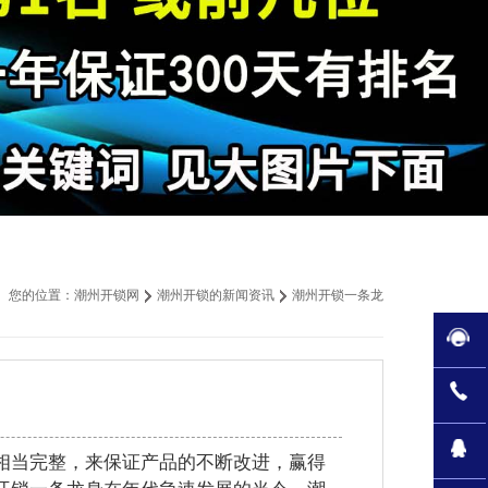
您的位置：
潮州开锁网
潮州开锁的新闻资讯
潮州开锁一条龙
当完整，来保证产品的不断改进，赢得