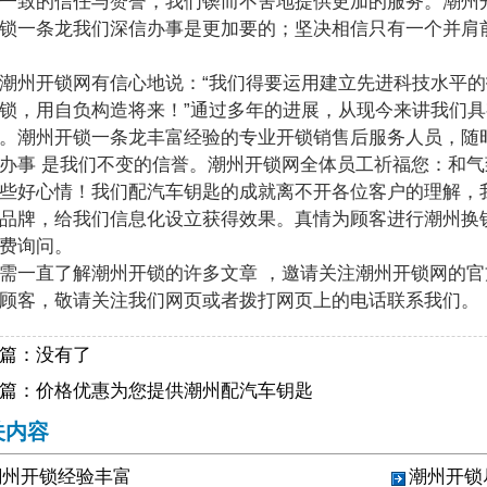
一致的信任与赞誉，我们锲而不舍地提供更加的服务。潮州
锁一条龙我们深信办事是更加要的；坚决相信只有一个并肩
州开锁网有信心地说：“我们得要运用建立先进科技水平的
锁，用自负构造将来！”通过多年的进展，从现今来讲我们
。潮州开锁一条龙丰富经验的专业开锁销售后服务人员，随
办事 是我们不变的信誉。潮州开锁网全体员工祈福您：和
些好心情！我们配汽车钥匙的成就离不开各位客户的理解，
品牌，给我们信息化设立获得效果。真情为顾客进行潮州换
费询问。
需一直了解潮州开锁的许多文章 ，邀请关注潮州开锁网的官
顾客，敬请关注我们网页或者拨打网页上的电话联系我们。
篇：没有了
篇：
价格优惠为您提供潮州配汽车钥匙
关内容
潮州开锁经验丰富
潮州开锁