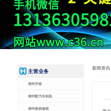
新闻资讯
主营业务
潮州开锁
潮州配汽车钥匙
我
潮州换锁修锁